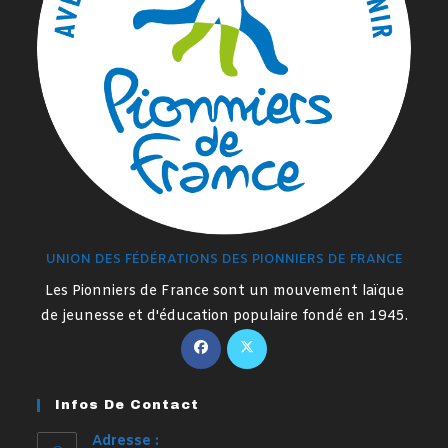
UNION DES FÉDÉRATIONS DES PIONNIERS DE FRANCE
Les Pionniers de France sont un mouvement laïque
de jeunesse et d'éducation populaire fondé en 1945.
S’ouvre
S’ouvre
dans
dans
un
un
Infos De Contact
nouvel
nouvel
onglet
onglet
Adresse :