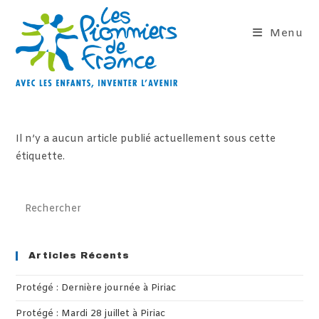
Skip
to
Menu
content
Il n’y a aucun article publié actuellement sous cette
étiquette.
Pre
Es
to
clo
Articles Récents
th
Protégé : Dernière journée à Piriac
sea
pan
Protégé : Mardi 28 juillet à Piriac