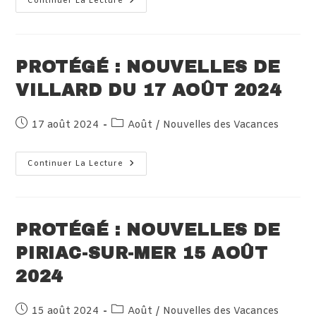
Protégé :
Continuer La Lecture
Nouvelles
De
Piriac-
Sur-
Mer
Du
PROTÉGÉ : NOUVELLES DE
16
Août
VILLARD DU 17 AOÛT 2024
2024
Publication
Post
17 août 2024
Août
/
Nouvelles des Vacances
publiée :
category:
Protégé :
Continuer La Lecture
Nouvelles
De
Villard
Du
17
Août
PROTÉGÉ : NOUVELLES DE
2024
PIRIAC-SUR-MER 15 AOÛT
2024
Publication
Post
15 août 2024
Août
/
Nouvelles des Vacances