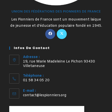
UNION DES FÉDÉRATIONS DES PIONNIERS DE FRANCE
Les Pionniers de France sont un mouvement laïque
de jeunesse et d'éducation populaire fondé en 1945.
S’ouvre
S’ouvre
dans
dans
un
un
Infos De Contact
nouvel
nouvel
onglet
onglet
Adresse :
19, rue Marie Madeleine Le Pichon 93430
Villetaneuse
Téléphone :
01 58 34 05 20
E-mail :
S’ouvre
contact@lespionniers.org
dans
votre
application