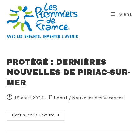
Skip
to
Menu
content
PROTÉGÉ : DERNIÈRES
NOUVELLES DE PIRIAC-SUR-
MER
Publication
Post
18 août 2024
Août
/
Nouvelles des Vacances
publiée :
category:
Protégé :
Continuer La Lecture
Dernières
Nouvelles
De
Piriac-
Sur-