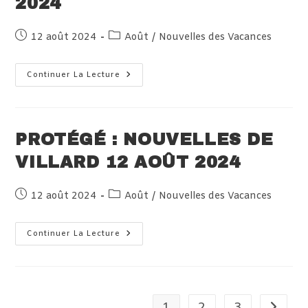
2024
Publication
Post
12 août 2024
Août
/
Nouvelles des Vacances
publiée :
category:
Protégé :
Continuer La Lecture
Nouvelles
De
Haute-
Savoie
12
Août
PROTÉGÉ : NOUVELLES DE
2024
VILLARD 12 AOÛT 2024
Publication
Post
12 août 2024
Août
/
Nouvelles des Vacances
publiée :
category:
Protégé :
Continuer La Lecture
Nouvelles
De
Villard
12
Août
2024