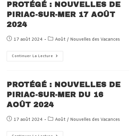
Mer
PROTÉGÉ : NOUVELLES DE
PIRIAC-SUR-MER 17 AOÛT
2024
Publication
Post
17 août 2024
Août
/
Nouvelles des Vacances
publiée :
category:
Protégé :
Continuer La Lecture
Nouvelles
De
Piriac-
Sur-
Mer
17
PROTÉGÉ : NOUVELLES DE
Août
2024
PIRIAC-SUR-MER DU 16
AOÛT 2024
Publication
Post
17 août 2024
Août
/
Nouvelles des Vacances
publiée :
category: