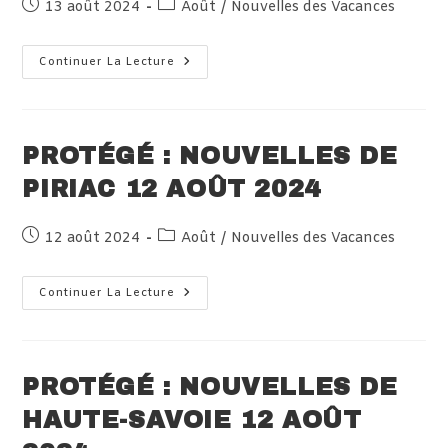
Publication
Post
13 août 2024
Août
/
Nouvelles des Vacances
publiée :
category:
Protégé :
Continuer La Lecture
Nouvelles
De
Villard
13
Août
2024
PROTÉGÉ : NOUVELLES DE
PIRIAC 12 AOÛT 2024
Publication
Post
12 août 2024
Août
/
Nouvelles des Vacances
publiée :
category:
Protégé :
Continuer La Lecture
Nouvelles
De
Piriac
12
Août
2024
PROTÉGÉ : NOUVELLES DE
HAUTE-SAVOIE 12 AOÛT