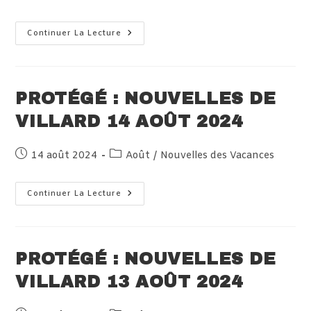
publiée :
category:
Protégé :
Continuer La Lecture
Nouvelles
De
Piriac-
Sur-
Mer
15
PROTÉGÉ : NOUVELLES DE
Août
2024
VILLARD 14 AOÛT 2024
Publication
Post
14 août 2024
Août
/
Nouvelles des Vacances
publiée :
category:
Protégé :
Continuer La Lecture
Nouvelles
De
Villard
14
Août
2024
PROTÉGÉ : NOUVELLES DE
VILLARD 13 AOÛT 2024