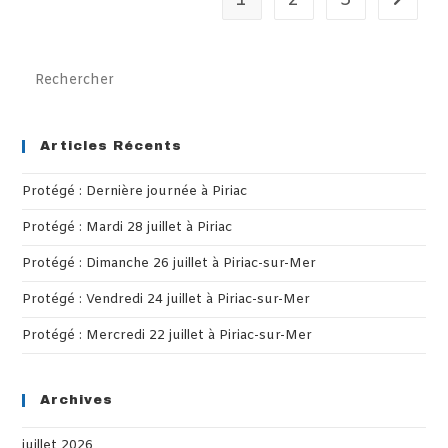
1
2
3
Aller à 
Pre
Es
to
clo
Articles Récents
th
Protégé : Dernière journée à Piriac
sea
pan
Protégé : Mardi 28 juillet à Piriac
Protégé : Dimanche 26 juillet à Piriac-sur-Mer
Protégé : Vendredi 24 juillet à Piriac-sur-Mer
Protégé : Mercredi 22 juillet à Piriac-sur-Mer
Archives
juillet 2026