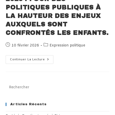
POLITIQUES PUBLIQUES À
LA HAUTEUR DES ENJEUX
AUXQUELS SONT
CONFRONTÉS LES ENFANTS.
Publication
Post
10 février 2026
Expression politique
publiée :
category:
Élections
Continuer La Lecture
Municipales
2026 :
Pour
Des
Politiques
Publiques
À
Pre
La
Es
Hauteur
Des
to
Enjeux
Auxquels
clo
Articles Récents
Sont
Confrontés
th
Les