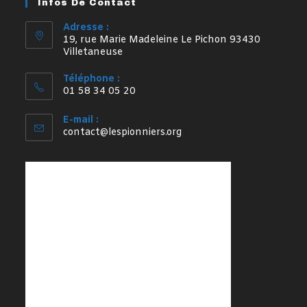
Infos De Contact
nouvel
nouvel
onglet
onglet
Adresse :
19, rue Marie Madeleine Le Pichon 93430
Villetaneuse
Téléphone :
01 58 34 05 20
E-mail :
S’ouvre
contact@lespionniers.org
dans
votre
application