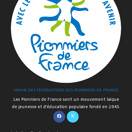
UNION DES FÉDÉRATIONS DES PIONNIERS DE FRANCE
Les Pionniers de France sont un mouvement laïque
de jeunesse et d'éducation populaire fondé en 1945.
S’ouvre
S’ouvre
dans
dans
un
un