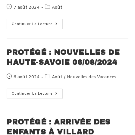
Publication
Post
7 août 2024
Août
publiée :
category:
Protégé :
Continuer La Lecture
Les
Nouvelles
De
Villard
07/08/2024
PROTÉGÉ : NOUVELLES DE
HAUTE-SAVOIE 06/08/2024
Publication
Post
6 août 2024
Août
/
Nouvelles des Vacances
publiée :
category:
Protégé :
Continuer La Lecture
Nouvelles
De
Haute-
Savoie
06/08/2024
PROTÉGÉ : ARRIVÉE DES
ENFANTS À VILLARD