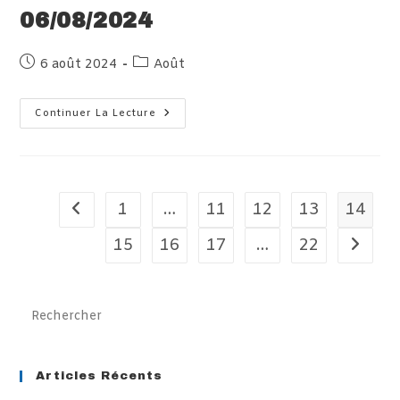
06/08/2024
Publication
Post
6 août 2024
Août
publiée :
category:
Protégé :
Continuer La Lecture
Arrivée
Des
Enfants
À
Villard
06/08/2024
1
…
11
12
13
14
Go to the previous page
15
16
17
…
22
Aller à 
Pre
Es
to
clo
Articles Récents
th