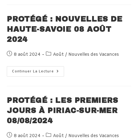
De
Piriac-
Sur-
Mer
PROTÉGÉ : NOUVELLES DE
09
Août
HAUTE-SAVOIE 08 AOÛT
2024
2024
Publication
Post
8 août 2024
Août
/
Nouvelles des Vacances
publiée :
category:
Protégé :
Continuer La Lecture
Nouvelles
De
Haute-
Savoie
08
Août
PROTÉGÉ : LES PREMIERS
2024
JOURS À PIRIAC-SUR-MER
08/08/2024
Publication
Post
8 août 2024
Août
/
Nouvelles des Vacances