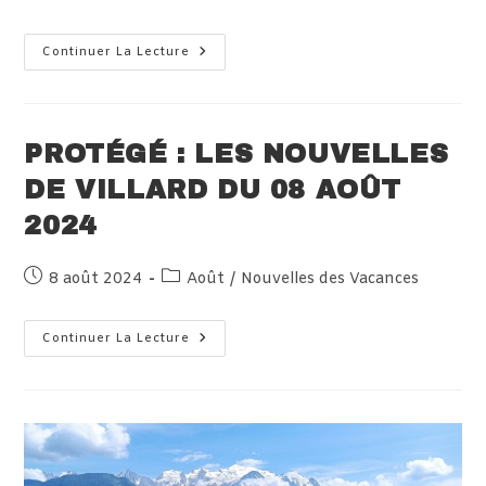
publiée :
category:
Protégé :
Continuer La Lecture
Les
Premiers
Jours
À
Piriac-
Sur-
PROTÉGÉ : LES NOUVELLES
Mer
08/08/2024
DE VILLARD DU 08 AOÛT
2024
Publication
Post
8 août 2024
Août
/
Nouvelles des Vacances
publiée :
category:
Protégé :
Continuer La Lecture
Les
Nouvelles
De
Villard
Du
08
Août
2024