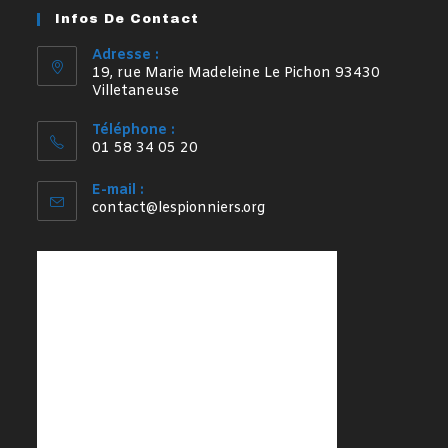
un
un
Infos De Contact
nouvel
nouvel
onglet
onglet
Adresse :
19, rue Marie Madeleine Le Pichon 93430
Villetaneuse
Téléphone :
01 58 34 05 20
E-mail :
S’ouvre
contact@lespionniers.org
dans
votre
application