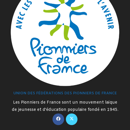
UNION DES FÉDÉRATIONS DES PIONNIERS DE FRANCE
Les Pionniers de France sont un mouvement laïque
de jeunesse et d'éducation populaire fondé en 1945.
S’ouvre
S’ouvre
dans
dans