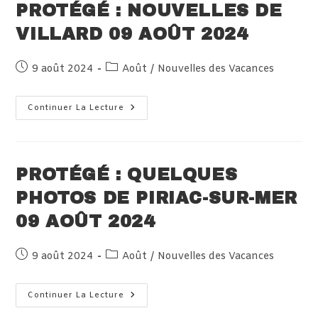
Du
PROTÉGÉ : NOUVELLES DE
10
Août
VILLARD 09 AOÛT 2024
2024
Publication
Post
9 août 2024
Août
/
Nouvelles des Vacances
publiée :
category:
Protégé :
Continuer La Lecture
Nouvelles
De
Villard
09
Août
2024
PROTÉGÉ : QUELQUES
PHOTOS DE PIRIAC-SUR-MER
09 AOÛT 2024
Publication
Post
9 août 2024
Août
/
Nouvelles des Vacances
publiée :
category:
Protégé :
Continuer La Lecture
Quelques
Photos