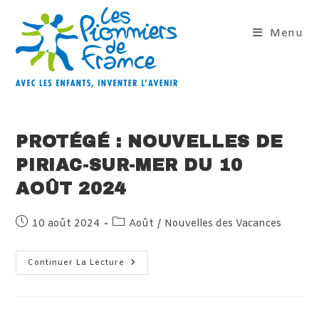
Skip
to
Menu
content
PROTÉGÉ : NOUVELLES DE
PIRIAC-SUR-MER DU 10
AOÛT 2024
Publication
Post
10 août 2024
Août
/
Nouvelles des Vacances
publiée :
category:
Protégé :
Continuer La Lecture
Nouvelles
De
Piriac-
Sur-
Mer