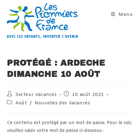
Skip
to
Menu
content
PROTÉGÉ : ARDECHE
DIMANCHE 10 AOÛT
Auteur/autrice
Publication
Secteur Vacances
10 août 2025
de
publiée :
Post
Août
/
Nouvelles des Vacances
la
category:
publication :
Ce contenu est protégé par un mot de passe. Pour le voir,
veuillez saisir votre mot de passe ci-dessous :