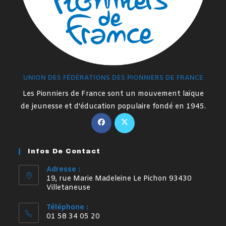
UNION DES FÉDÉRATIONS DES PIONNIERS DE FRANCE
Les Pionniers de France sont un mouvement laïque
de jeunesse et d'éducation populaire fondé en 1945.
S’ouvre
S’ouvre
dans
dans
un
un
Infos De Contact
nouvel
nouvel
onglet
onglet
Adresse :
19, rue Marie Madeleine Le Pichon 93430
Villetaneuse
Téléphone :
01 58 34 05 20