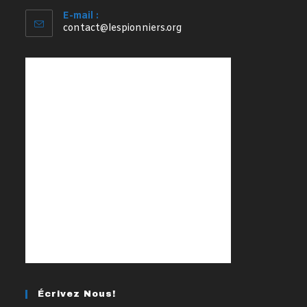
E-mail :
S’ouvre
contact@lespionniers.org
dans
votre
application
Écrivez Nous!