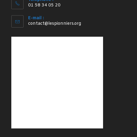
01 58 34 05 20
E-mail :
S’ouvre
contact@lespionniers.org
dans
votre
application