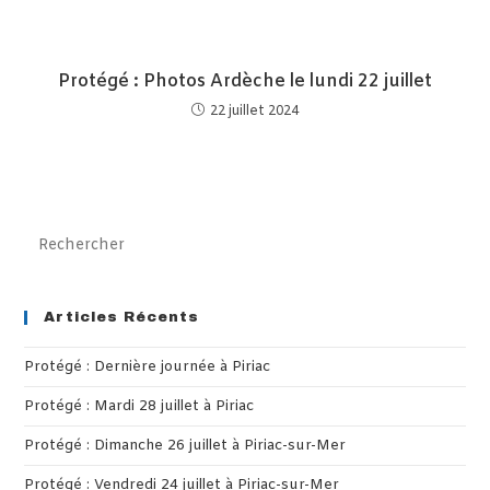
Protégé : Photos Ardèche le lundi 22 juillet
22 juillet 2024
Pre
Es
to
clo
Articles Récents
th
Protégé : Dernière journée à Piriac
sea
pan
Protégé : Mardi 28 juillet à Piriac
Protégé : Dimanche 26 juillet à Piriac-sur-Mer
Protégé : Vendredi 24 juillet à Piriac-sur-Mer