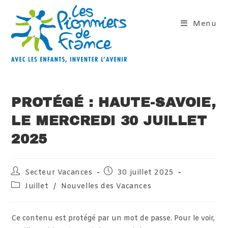
Skip
to
Menu
content
PROTÉGÉ : HAUTE-SAVOIE,
LE MERCREDI 30 JUILLET
2025
Auteur/autrice
Publication
Secteur Vacances
30 juillet 2025
de
publiée :
Post
Juillet
/
Nouvelles des Vacances
la
category:
publication :
Ce contenu est protégé par un mot de passe. Pour le voir,