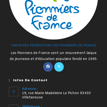
UNION DES FÉDÉRATIONS DES PIONNIERS DE FRANCE
Les Pionniers de France sont un mouvement laïque
de jeunesse et d'éducation populaire fondé en 1945.
S’ouvre
S’ouvre
dans
dans
un
un
Infos De Contact
nouvel
nouvel
onglet
onglet
Adresse :
19, rue Marie Madeleine Le Pichon 93430
Villetaneuse
Téléphone :