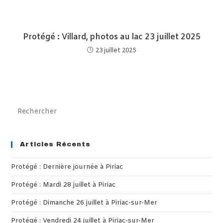
Protégé : Villard, photos au lac 23 juillet 2025
23 juillet 2025
Pre
Es
to
clo
Articles Récents
th
Protégé : Dernière journée à Piriac
sea
pan
Protégé : Mardi 28 juillet à Piriac
Protégé : Dimanche 26 juillet à Piriac-sur-Mer
Protégé : Vendredi 24 juillet à Piriac-sur-Mer