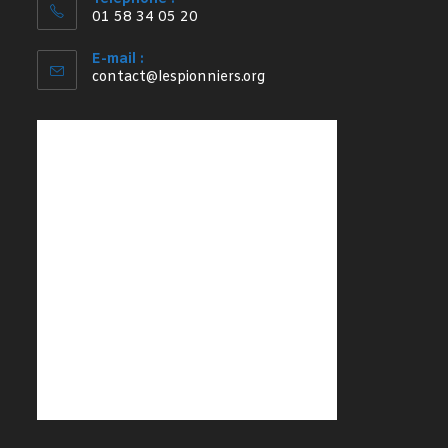
01 58 34 05 20
E-mail :
S’ouvre
contact@lespionniers.org
dans
votre
application