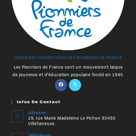
UNION DES FÉDÉRATIONS DES PIONNIERS DE FRANCE
Les Pionniers de France sont un mouvement laïque
de jeunesse et d'éducation populaire fondé en 1945.
S’ouvre
S’ouvre
dans
dans
un
un
Infos De Contact
nouvel
nouvel
onglet
onglet
Adresse :
19, rue Marie Madeleine Le Pichon 93430
Villetaneuse
Téléphone :