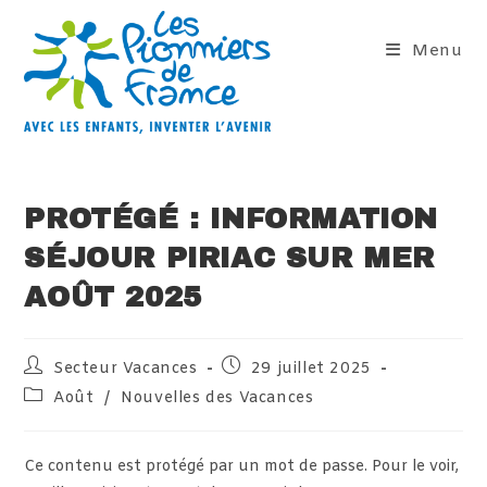
Skip
to
Menu
content
PROTÉGÉ : INFORMATION
SÉJOUR PIRIAC SUR MER
AOÛT 2025
Auteur/autrice
Publication
Secteur Vacances
29 juillet 2025
de
publiée :
Post
Août
/
Nouvelles des Vacances
la
category:
publication :
Ce contenu est protégé par un mot de passe. Pour le voir,