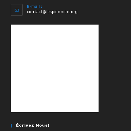
E-mail :
S’ouvre
contact@lespionniers.org
dans
votre
application
Écrivez Nous!