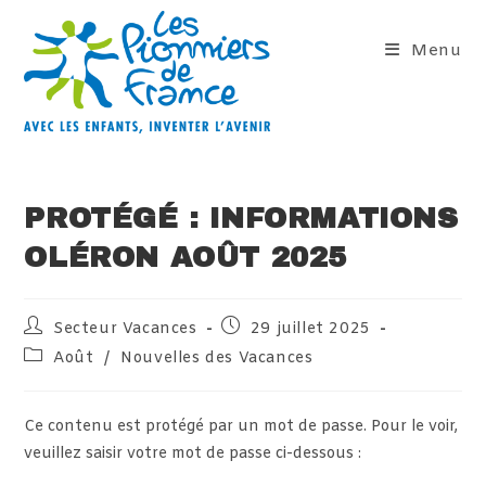
Skip
to
Menu
content
PROTÉGÉ : INFORMATIONS
OLÉRON AOÛT 2025
Auteur/autrice
Publication
Secteur Vacances
29 juillet 2025
de
publiée :
Post
Août
/
Nouvelles des Vacances
la
category:
publication :
Ce contenu est protégé par un mot de passe. Pour le voir,
veuillez saisir votre mot de passe ci-dessous :