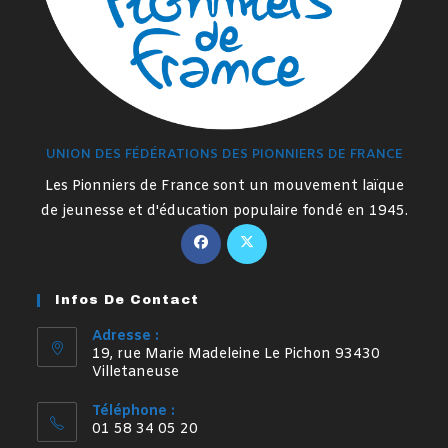
UNION DES FÉDÉRATIONS DES PIONNIERS DE FRANCE
Les Pionniers de France sont un mouvement laïque
de jeunesse et d'éducation populaire fondé en 1945.
S’ouvre
S’ouvre
dans
dans
un
un
Infos De Contact
nouvel
nouvel
onglet
onglet
Adresse :
19, rue Marie Madeleine Le Pichon 93430
Villetaneuse
Téléphone :
01 58 34 05 20