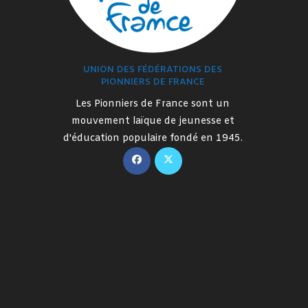
UNION DES FÉDÉRATIONS DES
PIONNIERS DE FRANCE
Les Pionniers de France sont un
mouvement laïque de jeunesse et
d'éducation populaire fondé en 1945.
S’ouvre
S’ouvre
dans
dans
un
un
nouvel
nouvel
onglet
onglet