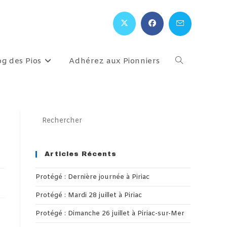
og des Pios
Adhérez aux Pionniers
Toggle
website
Press
Escape
search
to
close
Articles Récents
the
Protégé : Dernière journée à Piriac
search
panel.
Protégé : Mardi 28 juillet à Piriac
Protégé : Dimanche 26 juillet à Piriac-sur-Mer