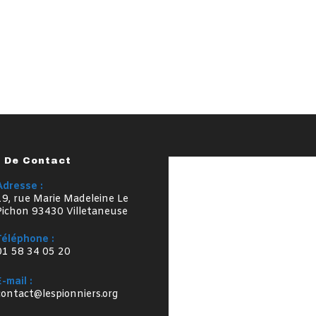
s De Contact
Adresse :
19, rue Marie Madeleine Le
Pichon 93430 Villetaneuse
Téléphone :
01 58 34 05 20
E-mail :
S’ouvre
contact@lespionniers.org
dans