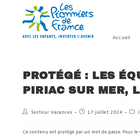
Skip
to
content
Accueil
PROTÉGÉ : LES ÉQ
PIRIAC SUR MER, L
Auteur/autrice
Publication
Post
Secteur Vacances
17 juillet 2024
J
de
publiée :
cate
la
publication :
Ce contenu est protégé par un mot de passe. Pour le voi