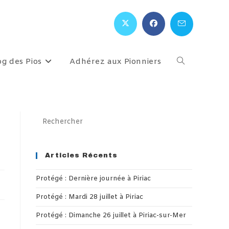
og des Pios
Adhérez aux Pionniers
Toggle
website
Press
Escape
search
to
close
Articles Récents
the
Protégé : Dernière journée à Piriac
search
panel.
Protégé : Mardi 28 juillet à Piriac
Protégé : Dimanche 26 juillet à Piriac-sur-Mer