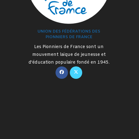
UNION DES FÉDÉRATIONS DES
PIONNIERS DE FRANCE
Les Pionniers de France sont un
mouvement laïque de jeunesse et
d'éducation populaire fondé en 1945.
S’ouvre
S’ouvre
dans
dans
un
un
nouvel
nouvel
onglet
onglet