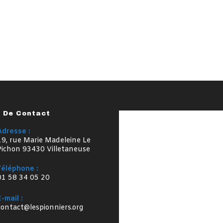
s De Contact
Adresse :
19, rue Marie Madeleine Le
Pichon 93430 Villetaneuse
Téléphone :
01 58 34 05 20
E-mail :
S’ouvre
contact@lespionniers.org
dans