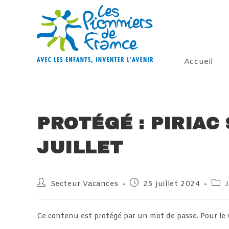
Skip
to
content
Accueil
PROTÉGÉ : PIRIAC 
JUILLET
Auteur/autrice
Publication
Post
Secteur Vacances
25 juillet 2024
J
de
publiée :
cate
la
publication :
Ce contenu est protégé par un mot de passe. Pour le voi