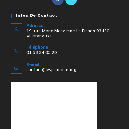
dans
dans
un
un
Infos De Contact
nouvel
nouvel
onglet
onglet
Adresse :
19, rue Marie Madeleine Le Pichon 93430
Villetaneuse
Téléphone :
01 58 34 05 20
E-mail :
S’ouvre
contact@lespionniers.org
dans
votre
application