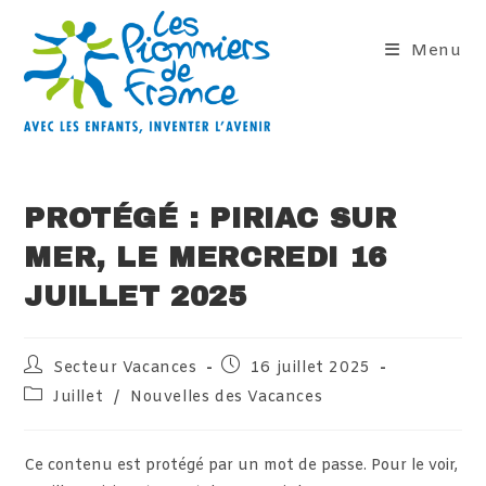
Skip
to
Menu
content
PROTÉGÉ : PIRIAC SUR
MER, LE MERCREDI 16
JUILLET 2025
Auteur/autrice
Publication
Secteur Vacances
16 juillet 2025
de
publiée :
Post
Juillet
/
Nouvelles des Vacances
la
category:
publication :
Ce contenu est protégé par un mot de passe. Pour le voir,