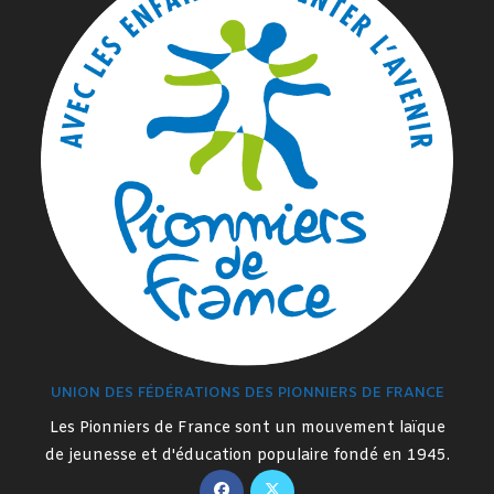
UNION DES FÉDÉRATIONS DES PIONNIERS DE FRANCE
Les Pionniers de France sont un mouvement laïque
de jeunesse et d'éducation populaire fondé en 1945.
S’ouvre
S’ouvre