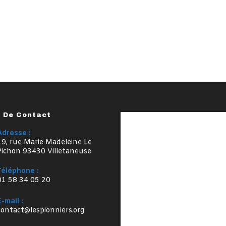
s De Contact
Adresse :
19, rue Marie Madeleine Le
Pichon 93430 Villetaneuse
Téléphone :
01 58 34 05 20
E-mail :
S’ouvre
contact@lespionniers.org
dans