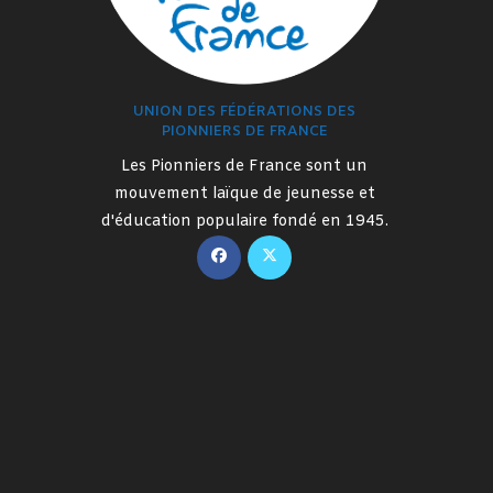
UNION DES FÉDÉRATIONS DES
PIONNIERS DE FRANCE
Les Pionniers de France sont un
mouvement laïque de jeunesse et
d'éducation populaire fondé en 1945.
S’ouvre
S’ouvre
dans
dans
un
un
nouvel
nouvel
onglet
onglet