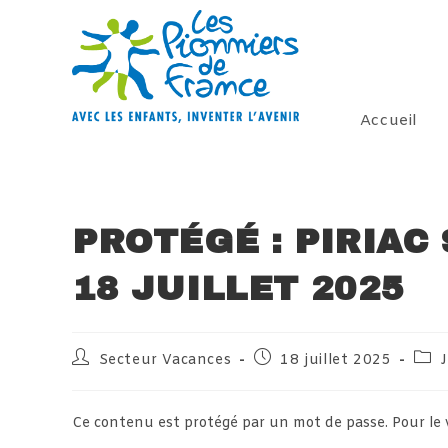
Skip
to
content
Accueil
PROTÉGÉ : PIRIAC
18 JUILLET 2025
Auteur/autrice
Publication
Post
Secteur Vacances
18 juillet 2025
J
de
publiée :
cate
la
publication :
Ce contenu est protégé par un mot de passe. Pour le voi