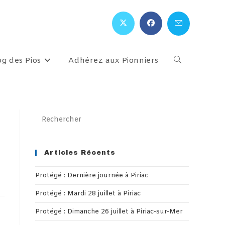
og des Pios
Adhérez aux Pionniers
Toggle
website
Press
Escape
search
to
close
Articles Récents
the
Protégé : Dernière journée à Piriac
search
panel.
Protégé : Mardi 28 juillet à Piriac
Protégé : Dimanche 26 juillet à Piriac-sur-Mer