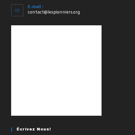
E-mail :
S’ouvre
contact@lespionniers.org
dans
votre
application
Écrivez Nous!