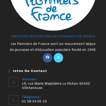
UNION DES FÉDÉRATIONS DES PIONNIERS DE FRANCE
Les Pionniers de France sont un mouvement laïque
de jeunesse et d'éducation populaire fondé en 1945.
S’ouvre
S’ouvre
dans
dans
un
un
Infos De Contact
nouvel
nouvel
onglet
onglet
Adresse :
19, rue Marie Madeleine Le Pichon 93430
Villetaneuse
Téléphone :
01 58 34 05 20