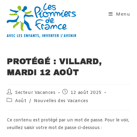
Skip
to
Menu
content
PROTÉGÉ : VILLARD,
MARDI 12 AOÛT
Auteur/autrice
Publication
Secteur Vacances
12 août 2025
de
publiée :
Post
Août
/
Nouvelles des Vacances
la
category:
publication :
Ce contenu est protégé par un mot de passe. Pour le voir,
veuillez saisir votre mot de passe ci-dessous :