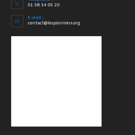
01 58 34 05 20
E-mail :
S’ouvre
contact@lespionniers.org
dans
votre
application