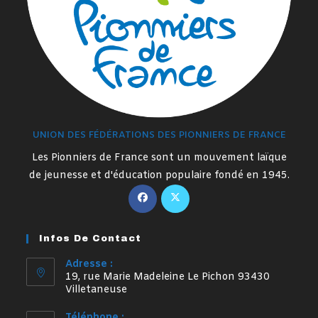
UNION DES FÉDÉRATIONS DES PIONNIERS DE FRANCE
Les Pionniers de France sont un mouvement laïque
de jeunesse et d'éducation populaire fondé en 1945.
S’ouvre
S’ouvre
dans
dans
un
un
Infos De Contact
nouvel
nouvel
onglet
onglet
Adresse :
19, rue Marie Madeleine Le Pichon 93430
Villetaneuse
Téléphone :