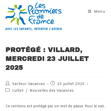
Skip
to
Menu
content
PROTÉGÉ : VILLARD,
MERCREDI 23 JUILLET
2025
Auteur/autrice
Publication
Secteur Vacances
23 juillet 2025
de
publiée :
Post
Juillet
/
Nouvelles des Vacances
la
category:
publication :
Ce contenu est protégé par un mot de passe. Pour le voir,