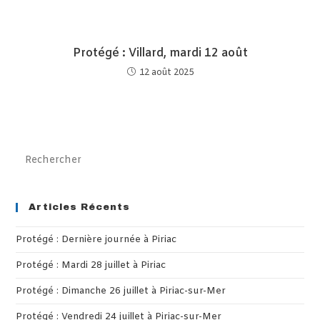
Protégé : Villard, mardi 12 août
12 août 2025
Pre
Es
to
clo
Articles Récents
th
Protégé : Dernière journée à Piriac
sea
pan
Protégé : Mardi 28 juillet à Piriac
Protégé : Dimanche 26 juillet à Piriac-sur-Mer
Protégé : Vendredi 24 juillet à Piriac-sur-Mer