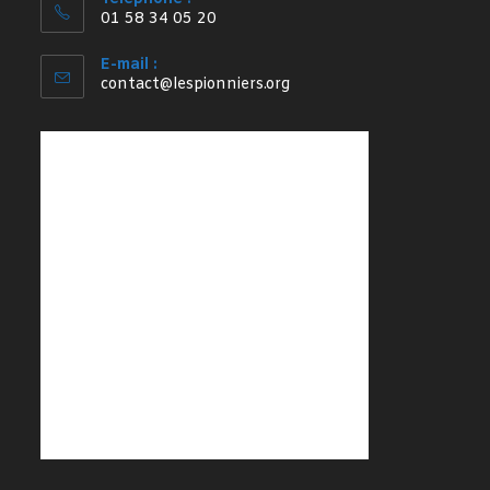
01 58 34 05 20
E-mail :
S’ouvre
contact@lespionniers.org
dans
votre
application