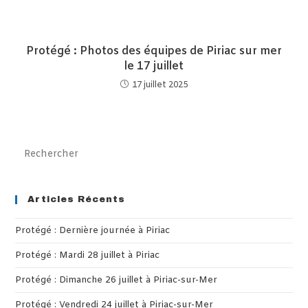
Protégé : Photos des équipes de Piriac sur mer
le 17 juillet
17 juillet 2025
Pre
Es
to
clo
Articles Récents
th
Protégé : Dernière journée à Piriac
sea
pan
Protégé : Mardi 28 juillet à Piriac
Protégé : Dimanche 26 juillet à Piriac-sur-Mer
Protégé : Vendredi 24 juillet à Piriac-sur-Mer