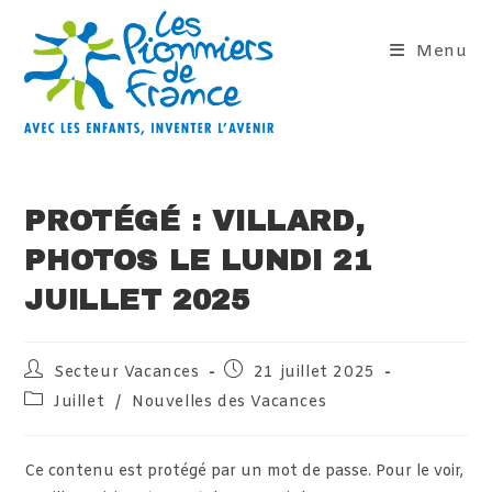
Skip
to
Menu
content
PROTÉGÉ : VILLARD,
PHOTOS LE LUNDI 21
JUILLET 2025
Auteur/autrice
Publication
Secteur Vacances
21 juillet 2025
de
publiée :
Post
Juillet
/
Nouvelles des Vacances
la
category:
publication :
Ce contenu est protégé par un mot de passe. Pour le voir,