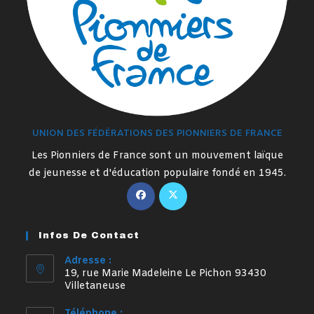
UNION DES FÉDÉRATIONS DES PIONNIERS DE FRANCE
Les Pionniers de France sont un mouvement laïque
de jeunesse et d'éducation populaire fondé en 1945.
S’ouvre
S’ouvre
dans
dans
un
un
Infos De Contact
nouvel
nouvel
onglet
onglet
Adresse :
19, rue Marie Madeleine Le Pichon 93430
Villetaneuse
Téléphone :