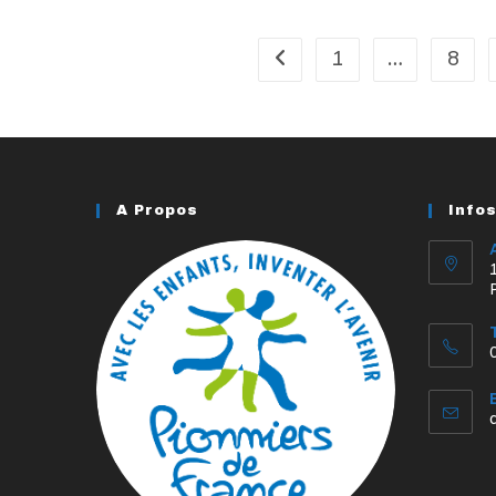
À
Villard
Le
18
1
…
8
Go to the previous page
Juillet
2025
A Propos
Info