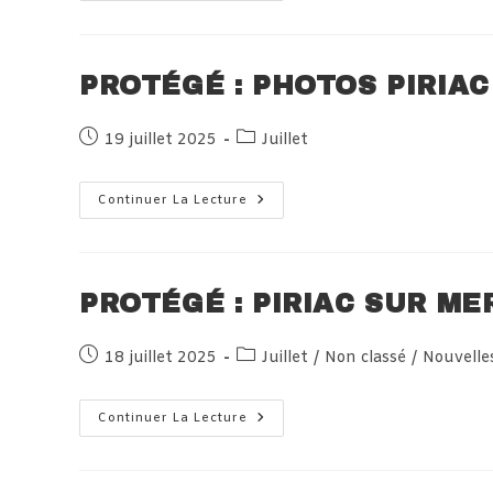
Le
Samedi
19
Juillet
2025
PROTÉGÉ : PHOTOS PIRIAC
Publication
Post
19 juillet 2025
Juillet
publiée :
category:
Protégé :
Continuer La Lecture
Photos
Piriac
Le
19
Juillet
2025
PROTÉGÉ : PIRIAC SUR ME
Publication
Post
18 juillet 2025
Juillet
/
Non classé
/
Nouvelle
publiée :
category:
Protégé :
Continuer La Lecture
Piriac
Sur
Mer,
Vendredi