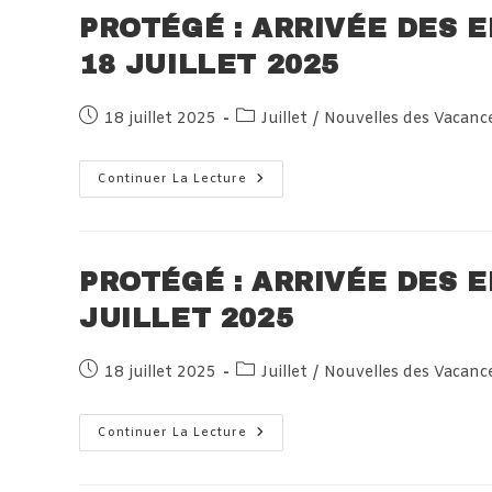
18
Juillet
PROTÉGÉ : ARRIVÉE DES 
2025
18 JUILLET 2025
Publication
Post
18 juillet 2025
Juillet
/
Nouvelles des Vacanc
publiée :
category:
Protégé :
Continuer La Lecture
Arrivée
Des
Enfants
En
Haute-
Savoie
PROTÉGÉ : ARRIVÉE DES E
Le
18
JUILLET 2025
Juillet
2025
Publication
Post
18 juillet 2025
Juillet
/
Nouvelles des Vacanc
publiée :
category:
Protégé :
Continuer La Lecture
Arrivée
Des
Enfants