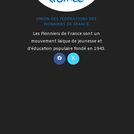
UNION DES FÉDÉRATIONS DES
PIONNIERS DE FRANCE
Les Pionniers de France sont un
mouvement laïque de jeunesse et
d'éducation populaire fondé en 1945.
S’ouvre
S’ouvre
dans
dans
un
un
nouvel
nouvel
onglet
onglet