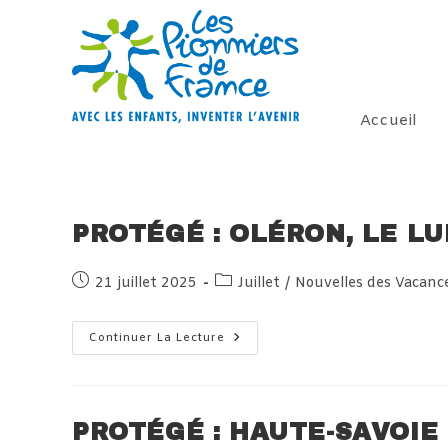
Skip
to
content
Accueil
PROTÉGÉ : OLÉRON, LE LU
Publication
Post
21 juillet 2025
Juillet
/
Nouvelles des Vacanc
publiée :
category:
Protégé :
Continuer La Lecture
Oléron,
Le
Lundi
21
Juillet
2025
PROTÉGÉ : HAUTE-SAVOIE