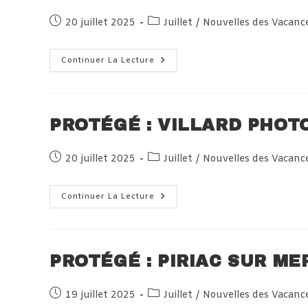
Publication
Post
20 juillet 2025
Juillet
/
Nouvelles des Vacanc
publiée :
category:
Protégé :
Continuer La Lecture
Haute-
Savoie
Dimanche
20
Juillet
2025
PROTÉGÉ : VILLARD PHOT
Publication
Post
20 juillet 2025
Juillet
/
Nouvelles des Vacanc
publiée :
category:
Protégé :
Continuer La Lecture
Villard
Photos
Dimanche
20
Juillet
2025
PROTÉGÉ : PIRIAC SUR ME
Publication
Post
19 juillet 2025
Juillet
/
Nouvelles des Vacanc
publiée :
category: