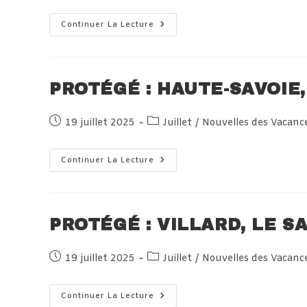
Protégé :
Continuer La Lecture
Piriac
Sur
Mer,
Samedi
19
Juillet
PROTÉGÉ : HAUTE-SAVOIE,
2025
Publication
Post
19 juillet 2025
Juillet
/
Nouvelles des Vacanc
publiée :
category:
Protégé :
Continuer La Lecture
Haute-
Savoie,
Samedi
19
Juillet
2025
PROTÉGÉ : VILLARD, LE S
Publication
Post
19 juillet 2025
Juillet
/
Nouvelles des Vacanc
publiée :
category:
Protégé :
Continuer La Lecture
Villard,