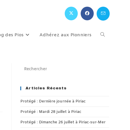
og des Pios
Adhérez aux Pionniers
Toggle
website
Press
Escape
search
to
close
Articles Récents
the
Protégé : Dernière journée à Piriac
search
panel.
Protégé : Mardi 28 juillet à Piriac
Protégé : Dimanche 26 juillet à Piriac-sur-Mer