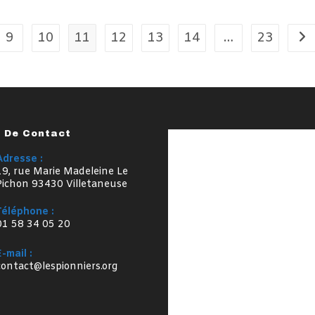
9
10
11
12
13
14
…
23
All
s De Contact
Adresse :
19, rue Marie Madeleine Le
Pichon 93430 Villetaneuse
Téléphone :
01 58 34 05 20
E-mail :
S’ouvre
contact@lespionniers.org
dans
votre
application