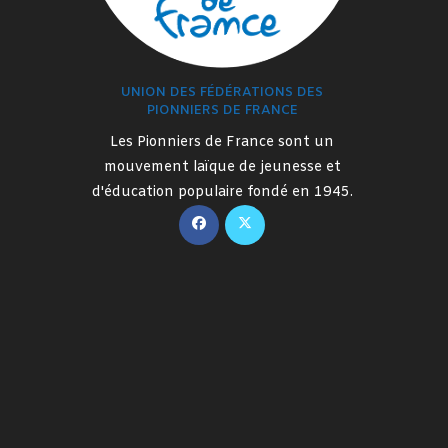
UNION DES FÉDÉRATIONS DES
PIONNIERS DE FRANCE
Les Pionniers de France sont un
mouvement laïque de jeunesse et
d'éducation populaire fondé en 1945.
S’ouvre
S’ouvre
dans
dans
un
un
nouvel
nouvel
onglet
onglet