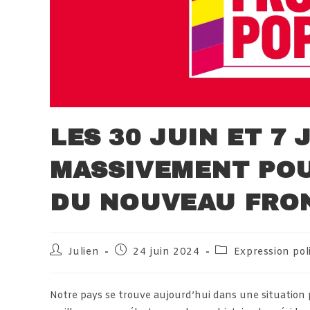
LES 30 JUIN ET 7
MASSIVEMENT POU
DU NOUVEAU FRON
Auteur/autrice
Publication
Post
Julien
24 juin 2024
Expression pol
de
publiée :
category:
la
publication :
Notre pays se trouve aujourd’hui dans une situation p