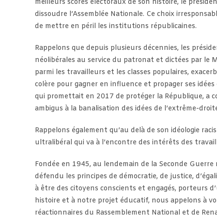
meilleurs scores électoraux de son histoire, le présid
dissoudre l’Assemblée Nationale. Ce choix irresponsabl
de mettre en péril les institutions républicaines.
Rappelons que depuis plusieurs décennies, les présid
néolibérales au service du patronat et dictées par le
parmi les travailleurs et les classes populaires, exacerb
colère pour gagner en influence et propager ses idée
qui promettait en 2017 de protéger la République, a co
ambigus à la banalisation des idées de l’extrême-droit
Rappelons également qu’au delà de son idéologie rac
ultralibéral qui va à l’encontre des intérêts des travail
Fondée en 1945, au lendemain de la Seconde Guerre mo
défendu les principes de démocratie, de justice, d’égal
à être des citoyens conscients et engagés, porteurs d’u
histoire et à notre projet éducatif, nous appelons à v
réactionnaires du Rassemblement National et de Rena