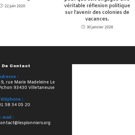
véritable réflexion politique
22 juin 2020
sur l’avenir des colonies de
vacances.
30 janvier 2026
s De Contact
Adresse :
19, rue Marie Madeleine Le
Pichon 93430 Villetaneuse
Téléphone :
01 58 34 05 20
E-mail :
S’ouvre
contact@lespionniers.org
dans
votre