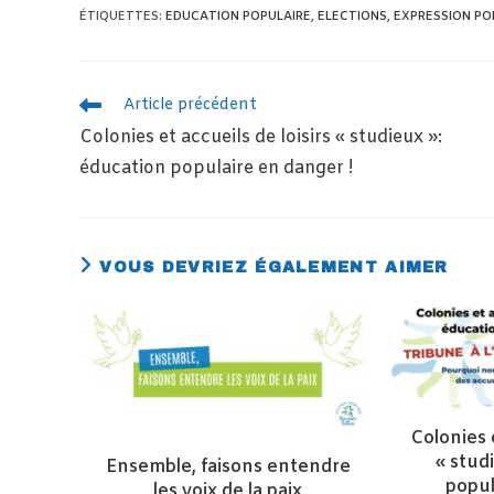
ÉTIQUETTES
:
EDUCATION POPULAIRE
,
ELECTIONS
,
EXPRESSION PO
READ
Article précédent
MORE
Colonies et accueils de loisirs « studieux »:
ARTICLES
éducation populaire en danger !
VOUS DEVRIEZ ÉGALEMENT AIMER
Colonies e
« stud
Ensemble, faisons entendre
popul
les voix de la paix