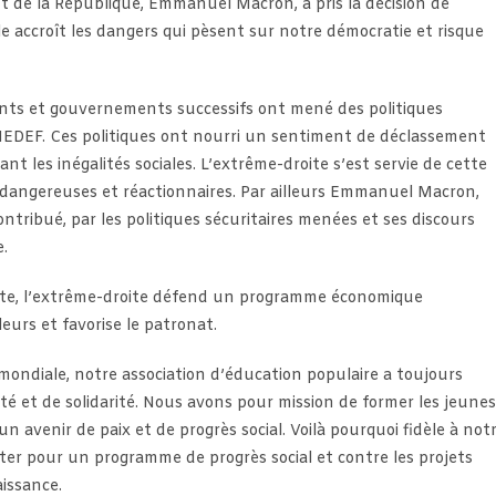
ent de la République, Emmanuel Macron, a pris la décision de
e accroît les dangers qui pèsent sur notre démocratie et risque
ents et gouvernements successifs ont mené des politiques
 MEDEF. Ces politiques ont nourri un sentiment de déclassement
ant les inégalités sociales. L’extrême-droite s’est servie de cette
s dangereuses et réactionnaires. Par ailleurs Emmanuel Macron,
ntribué, par les politiques sécuritaires menées et ses discours
e.
iste, l’extrême-droite défend un programme économique
leurs et favorise le patronat.
ndiale, notre association d’éducation populaire a toujours
ité et de solidarité. Nous avons pour mission de former les jeunes
n avenir de paix et de progrès social. Voilà pourquoi fidèle à not
oter pour un programme de progrès social et contre les projets
issance.