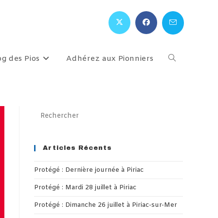
og des Pios
Adhérez aux Pionniers
Toggle
website
Press
Escape
search
to
close
Articles Récents
the
Protégé : Dernière journée à Piriac
search
panel.
Protégé : Mardi 28 juillet à Piriac
Protégé : Dimanche 26 juillet à Piriac-sur-Mer