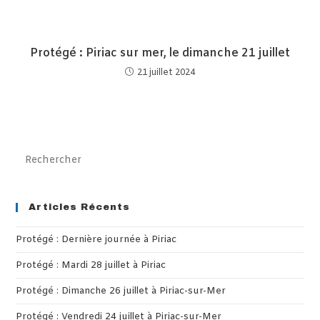
Protégé : Piriac sur mer, le dimanche 21 juillet
21 juillet 2024
Pre
Es
to
clo
Articles Récents
th
Protégé : Dernière journée à Piriac
sea
pan
Protégé : Mardi 28 juillet à Piriac
Protégé : Dimanche 26 juillet à Piriac-sur-Mer
Protégé : Vendredi 24 juillet à Piriac-sur-Mer