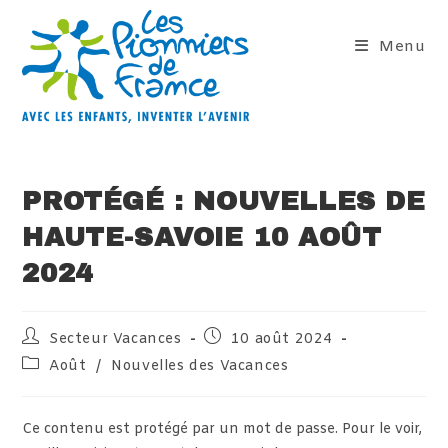
Skip
to
Menu
content
PROTÉGÉ : NOUVELLES DE
HAUTE-SAVOIE 10 AOÛT
2024
Auteur/autrice
Publication
Secteur Vacances
10 août 2024
de
publiée :
Post
Août
/
Nouvelles des Vacances
la
category:
publication :
Ce contenu est protégé par un mot de passe. Pour le voir,