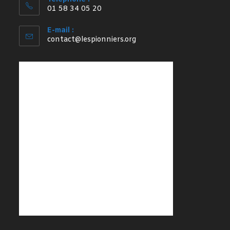
01 58 34 05 20
E-mail :
S’ouvre
contact@lespionniers.org
dans
votre
application