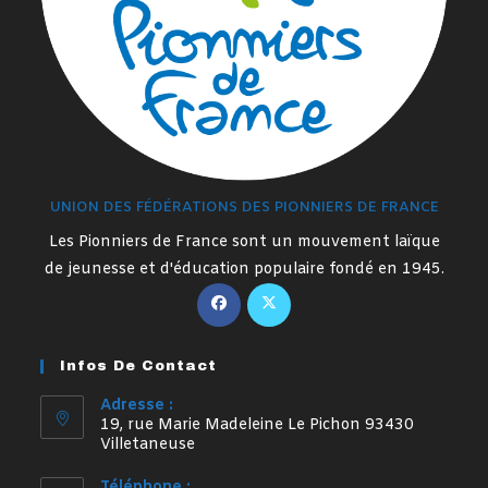
UNION DES FÉDÉRATIONS DES PIONNIERS DE FRANCE
Les Pionniers de France sont un mouvement laïque
de jeunesse et d'éducation populaire fondé en 1945.
S’ouvre
S’ouvre
dans
dans
un
un
Infos De Contact
nouvel
nouvel
onglet
onglet
Adresse :
19, rue Marie Madeleine Le Pichon 93430
Villetaneuse
Téléphone :