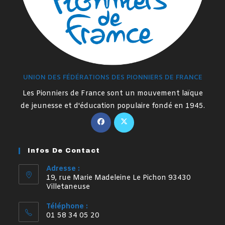
UNION DES FÉDÉRATIONS DES PIONNIERS DE FRANCE
Les Pionniers de France sont un mouvement laïque
de jeunesse et d'éducation populaire fondé en 1945.
S’ouvre
S’ouvre
dans
dans
un
un
Infos De Contact
nouvel
nouvel
onglet
onglet
Adresse :
19, rue Marie Madeleine Le Pichon 93430
Villetaneuse
Téléphone :
01 58 34 05 20