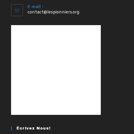
E-mail :
S’ouvre
contact@lespionniers.org
dans
votre
application
Écrivez Nous!