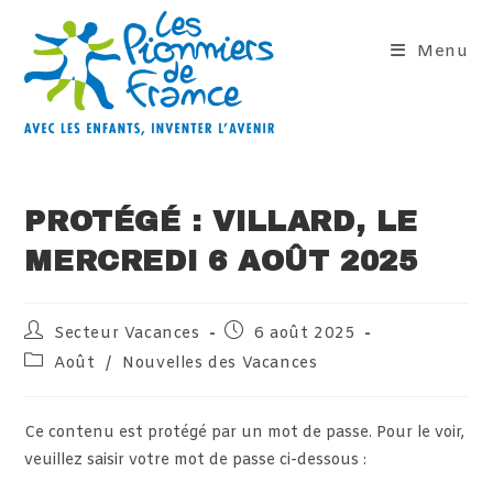
Skip
to
Menu
content
PROTÉGÉ : VILLARD, LE
MERCREDI 6 AOÛT 2025
Auteur/autrice
Publication
Secteur Vacances
6 août 2025
de
publiée :
Post
Août
/
Nouvelles des Vacances
la
category:
publication :
Ce contenu est protégé par un mot de passe. Pour le voir,
veuillez saisir votre mot de passe ci-dessous :