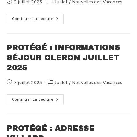
Publication
Post
9 juillet 2025
Juillet
/
Nouvelles des Vacances
publiée :
category:
Protégé :
Continuer La Lecture
Arrivée
Des
Jeunes
Sur
L’Ile
D’Oléron,
PROTÉGÉ : INFORMATIONS
Le
9
SÉJOUR OLERON JUILLET
Juillet
2025
2025
Publication
Post
7 juillet 2025
Juillet
/
Nouvelles des Vacances
publiée :
category:
Protégé :
Continuer La Lecture
Informations
Séjour
OLERON
Juillet
2025
PROTÉGÉ : ADRESSE