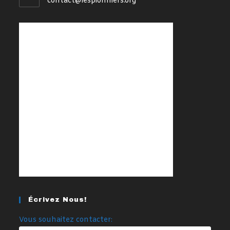
S’ouvre
contact@lespionniers.org
dans
votre
application
Écrivez Nous!
Vous souhaitez contacter: