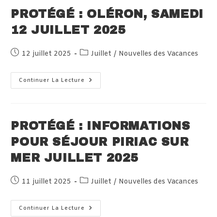
Juillet
2025
PROTÉGÉ : OLÉRON, SAMEDI
12 JUILLET 2025
Publication
Post
12 juillet 2025
Juillet
/
Nouvelles des Vacances
publiée :
category:
Protégé :
Continuer La Lecture
Oléron,
Samedi
12
Juillet
2025
PROTÉGÉ : INFORMATIONS
POUR SÉJOUR PIRIAC SUR
MER JUILLET 2025
Publication
Post
11 juillet 2025
Juillet
/
Nouvelles des Vacances
publiée :
category:
Protégé :
Continuer La Lecture
Informations