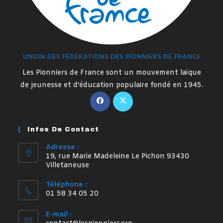
UNION DES FÉDÉRATIONS DES PIONNIERS DE FRANCE
Les Pionniers de France sont un mouvement laïque
de jeunesse et d'éducation populaire fondé en 1945.
S’ouvre
S’ouvre
dans
dans
un
un
Infos De Contact
nouvel
nouvel
onglet
onglet
Adresse :
19, rue Marie Madeleine Le Pichon 93430
Villetaneuse
Téléphone :
01 58 34 05 20
E-mail :