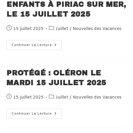
ENFANTS À PIRIAC SUR MER,
LE 15 JUILLET 2025
Publication
Post
15 juillet 2025
Juillet
/
Nouvelles des Vacances
publiée :
category:
Protégé :
Continuer La Lecture
Arrivée
Des
Enfants
À
Piriac
Sur
PROTÉGÉ : OLÉRON LE
Mer,
Le
MARDI 15 JUILLET 2025
15
Juillet
2025
Publication
Post
15 juillet 2025
Juillet
/
Nouvelles des Vacances
publiée :
category:
Protégé :
Continuer La Lecture
Oléron
Le
Mardi
15