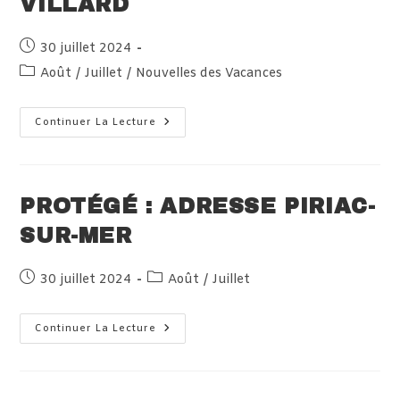
VILLARD
Publication
30 juillet 2024
publiée :
Post
Août
/
Juillet
/
Nouvelles des Vacances
category:
Protégé :
Continuer La Lecture
Adresse
Villard
PROTÉGÉ : ADRESSE PIRIAC-
SUR-MER
Publication
Post
30 juillet 2024
Août
/
Juillet
publiée :
category:
Protégé :
Continuer La Lecture
Adresse
Piriac-
Sur-
Mer