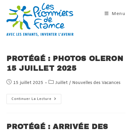
Skip
to
Menu
content
PROTÉGÉ : PHOTOS OLERON
15 JUILLET 2025
Publication
Post
15 juillet 2025
Juillet
/
Nouvelles des Vacances
publiée :
category:
Protégé :
Continuer La Lecture
Photos
Oleron
15
Juillet
2025
PROTÉGÉ : ARRIVÉE DES