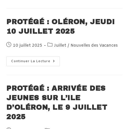
Pour
Séjour
Piriac
Sur
Mer
PROTÉGÉ : OLÉRON, JEUDI
Juillet
2025
10 JUILLET 2025
Publication
Post
10 juillet 2025
Juillet
/
Nouvelles des Vacances
publiée :
category:
Protégé :
Continuer La Lecture
Oléron,
Jeudi
10
Juillet
2025
PROTÉGÉ : ARRIVÉE DES
JEUNES SUR L’ILE
D’OLÉRON, LE 9 JUILLET
2025