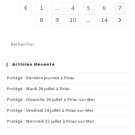
1
…
4
5
6
7
Go to the previous page
8
9
10
…
14
Aller à 
Pre
Es
to
clo
Articles Récents
th
Protégé : Dernière journée à Piriac
sea
pan
Protégé : Mardi 28 juillet à Piriac
Protégé : Dimanche 26 juillet à Piriac-sur-Mer
Protégé : Vendredi 24 juillet à Piriac-sur-Mer
Protégé : Mercredi 22 juillet à Piriac-sur-Mer