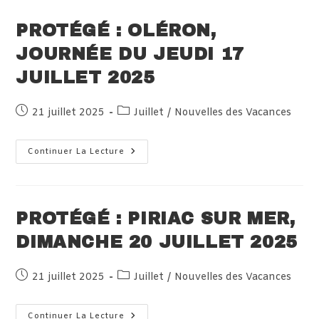
21
Juillet
2025
PROTÉGÉ : OLÉRON,
JOURNÉE DU JEUDI 17
JUILLET 2025
Publication
Post
21 juillet 2025
Juillet
/
Nouvelles des Vacances
publiée :
category:
Protégé :
Continuer La Lecture
Oléron,
Journée
Du
Jeudi
17
Juillet
PROTÉGÉ : PIRIAC SUR MER,
2025
DIMANCHE 20 JUILLET 2025
Publication
Post
21 juillet 2025
Juillet
/
Nouvelles des Vacances
publiée :
category:
Protégé :
Continuer La Lecture