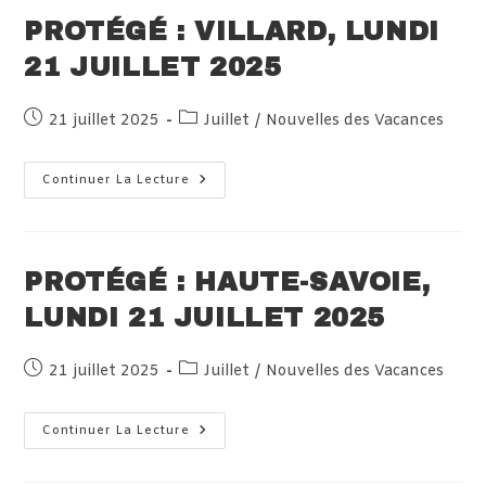
Juillet
2025
PROTÉGÉ : VILLARD, LUNDI
21 JUILLET 2025
Publication
Post
21 juillet 2025
Juillet
/
Nouvelles des Vacances
publiée :
category:
Protégé :
Continuer La Lecture
Villard,
Lundi
21
Juillet
2025
PROTÉGÉ : HAUTE-SAVOIE,
LUNDI 21 JUILLET 2025
Publication
Post
21 juillet 2025
Juillet
/
Nouvelles des Vacances
publiée :
category:
Protégé :
Continuer La Lecture
Haute-
Savoie,
Lundi