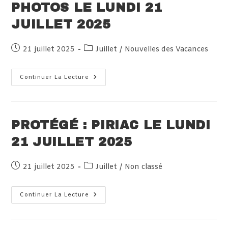
PHOTOS LE LUNDI 21
JUILLET 2025
Publication
Post
21 juillet 2025
Juillet
/
Nouvelles des Vacances
publiée :
category:
Protégé :
Continuer La Lecture
Villard,
Photos
Le
Lundi
21
Juillet
PROTÉGÉ : PIRIAC LE LUNDI
2025
21 JUILLET 2025
Publication
Post
21 juillet 2025
Juillet
/
Non classé
publiée :
category:
Protégé :
Continuer La Lecture
Piriac
Le
Lundi
21