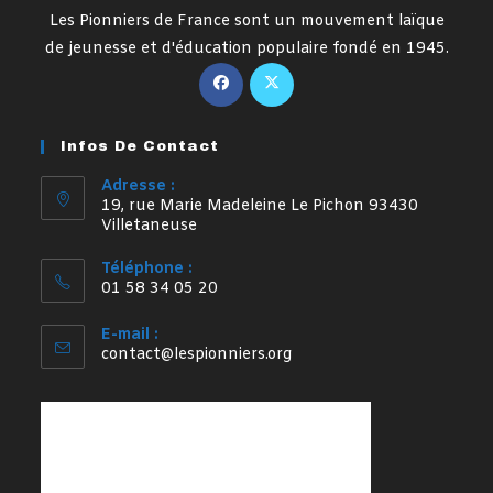
Les Pionniers de France sont un mouvement laïque
de jeunesse et d'éducation populaire fondé en 1945.
S’ouvre
S’ouvre
dans
dans
un
un
Infos De Contact
nouvel
nouvel
onglet
onglet
Adresse :
19, rue Marie Madeleine Le Pichon 93430
Villetaneuse
Téléphone :
01 58 34 05 20
E-mail :
S’ouvre
contact@lespionniers.org
dans
votre
application