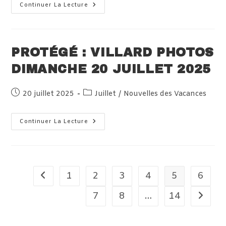
Protégé :
Continuer La Lecture
Haute-
Savoie
Dimanche
20
Juillet
2025
PROTÉGÉ : VILLARD PHOTOS
DIMANCHE 20 JUILLET 2025
Publication
Post
20 juillet 2025
Juillet
/
Nouvelles des Vacances
publiée :
category:
Protégé :
Continuer La Lecture
Villard
Photos
Dimanche
20
Juillet
2025
1
2
3
4
5
6
Go to the previous page
7
8
…
14
Aller à 