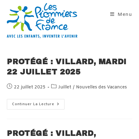
Skip
to
Menu
content
PROTÉGÉ : VILLARD, MARDI
22 JUILLET 2025
Publication
Post
22 juillet 2025
Juillet
/
Nouvelles des Vacances
publiée :
category:
Protégé :
Continuer La Lecture
Villard,
Mardi
22
Juillet
2025
PROTÉGÉ : VILLARD,