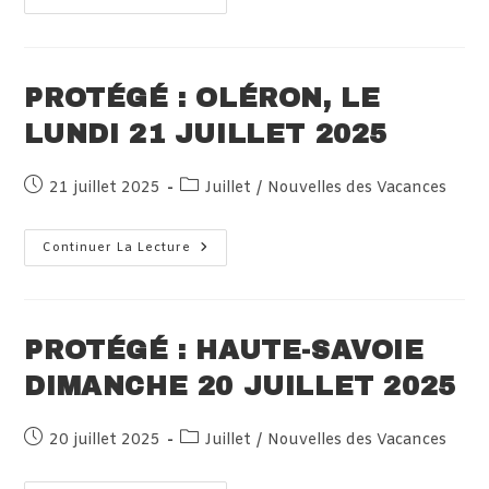
Piriac
Sur
Mer,
Dimanche
20
Juillet
PROTÉGÉ : OLÉRON, LE
2025
LUNDI 21 JUILLET 2025
Publication
Post
21 juillet 2025
Juillet
/
Nouvelles des Vacances
publiée :
category:
Protégé :
Continuer La Lecture
Oléron,
Le
Lundi
21
Juillet
2025
PROTÉGÉ : HAUTE-SAVOIE
DIMANCHE 20 JUILLET 2025
Publication
Post
20 juillet 2025
Juillet
/
Nouvelles des Vacances
publiée :
category: