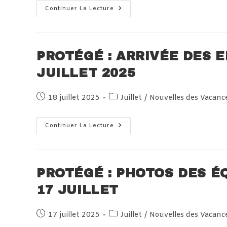
Protégé :
Continuer La Lecture
Arrivée
Des
Enfants
En
Haute-
Savoie
PROTÉGÉ : ARRIVÉE DES E
Le
18
JUILLET 2025
Juillet
2025
Publication
Post
18 juillet 2025
Juillet
/
Nouvelles des Vacanc
publiée :
category:
Protégé :
Continuer La Lecture
Arrivée
Des
Enfants
À
Villard
Le
PROTÉGÉ : PHOTOS DES ÉQ
18
Juillet
17 JUILLET
2025
Publication
Post
17 juillet 2025
Juillet
/
Nouvelles des Vacanc
publiée :
category: