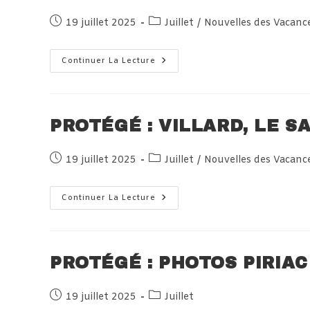
Publication
Post
19 juillet 2025
Juillet
/
Nouvelles des Vacanc
publiée :
category:
Protégé :
Continuer La Lecture
Haute-
Savoie,
Samedi
19
Juillet
2025
PROTÉGÉ : VILLARD, LE S
Publication
Post
19 juillet 2025
Juillet
/
Nouvelles des Vacanc
publiée :
category:
Protégé :
Continuer La Lecture
Villard,
Le
Samedi
19
Juillet
2025
PROTÉGÉ : PHOTOS PIRIAC
Publication
Post
19 juillet 2025
Juillet
publiée :
category: