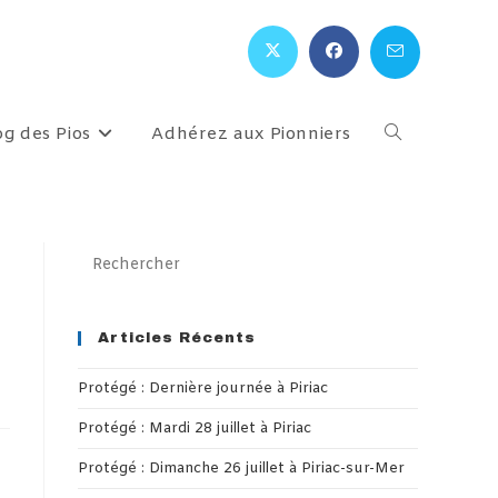
og des Pios
Adhérez aux Pionniers
Toggle
website
Press
Escape
search
to
close
Articles Récents
the
Protégé : Dernière journée à Piriac
search
panel.
Protégé : Mardi 28 juillet à Piriac
Protégé : Dimanche 26 juillet à Piriac-sur-Mer