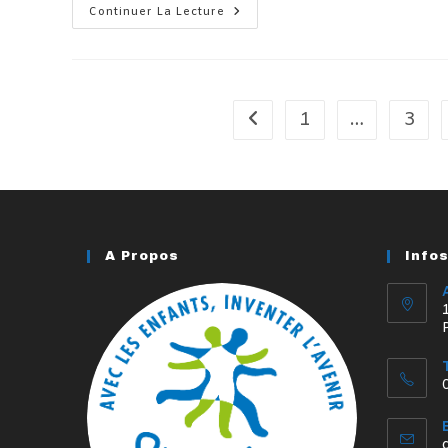
Protégé :
Continuer La Lecture
Piriac
Sur
Mer,
Le
Mercredi
16
Juillet
1
…
3
Go to the previous page
2025
A Propos
Info