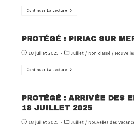
Protégé :
Continuer La Lecture
Photos
Piriac
Le
19
Juillet
2025
PROTÉGÉ : PIRIAC SUR ME
Publication
Post
18 juillet 2025
Juillet
/
Non classé
/
Nouvelle
publiée :
category:
Protégé :
Continuer La Lecture
Piriac
Sur
Mer,
Vendredi
18
Juillet
PROTÉGÉ : ARRIVÉE DES 
2025
18 JUILLET 2025
Publication
Post
18 juillet 2025
Juillet
/
Nouvelles des Vacanc
publiée :
category: