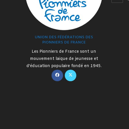
UNION DES FÉDÉRATIONS DES
PIONNIERS DE FRANCE
Les Pionniers de France sont un
mouvement laïque de jeunesse et
d'éducation populaire fondé en 1945.
S’ouvre
S’ouvre
dans
dans
un
un
nouvel
nouvel
onglet
onglet