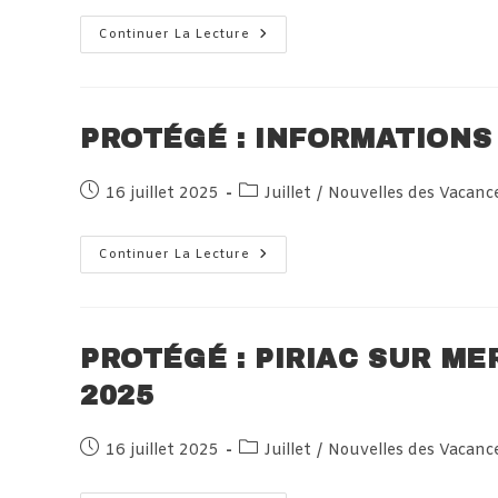
Protégé :
Continuer La Lecture
Photos
Des
Équipes
De
Piriac
Sur
PROTÉGÉ : INFORMATIONS
Mer
Le
17
Juillet
Publication
Post
16 juillet 2025
Juillet
/
Nouvelles des Vacanc
publiée :
category:
Protégé :
Continuer La Lecture
Informations
Séjour
Villard
Juillet
2025
PROTÉGÉ : PIRIAC SUR ME
2025
Publication
Post
16 juillet 2025
Juillet
/
Nouvelles des Vacanc
publiée :
category: