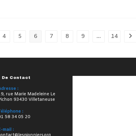
4
5
6
7
8
9
…
14
All
s De Contact
Adresse :
19, rue Marie Madeleine Le
Pichon 93430 Villetaneuse
Téléphone :
01 58 34 05 20
E-mail :
S’ouvre
contact@lespionniers.org