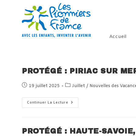
Skip
to
content
Accueil
PROTÉGÉ : PIRIAC SUR ME
Publication
Post
19 juillet 2025
Juillet
/
Nouvelles des Vacanc
publiée :
category:
Protégé :
Continuer La Lecture
Piriac
Sur
Mer,
Samedi
19
Juillet
PROTÉGÉ : HAUTE-SAVOIE,
2025